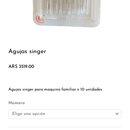
Agujas singer
ARS
3519.00
Agujas singer para maquina familiar x 10 unidades
Agujas
Número
singer
cantidad