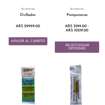
pue
eleg
Accesorios
Accesorios
en
Ovillador
Pomponeras
la
pág
ARS
29999.00
ARS
3599.00
-
ARS
10219.00
de
pro
AÑADIR AL CARRITO
SELECCIONAR
OPCIONES