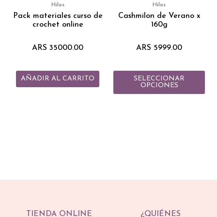
múlt
Hilos
Hilos
vari
Pack materiales curso de
Cashmilon de Verano x
crochet online
160g
Las
opc
ARS
35000.00
ARS
5999.00
se
pue
eleg
AÑADIR AL CARRITO
SELECCIONAR
en
OPCIONES
la
pág
de
pro
TIENDA ONLINE
¿QUIÉNES