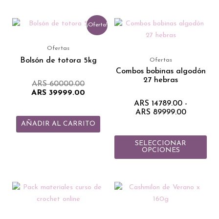
El
El
Rango
Est
¡Oferta!
precio
precio
de
pro
original
actual
precios:
tie
era:
es:
desde
Ofertas
ARS 60000.00.
ARS 39999.00.
ARS 1478
múlt
Bolsón de totora 5kg
Ofertas
hasta
vari
Combos bobinas algodón
ARS 899
27 hebras
Las
ARS
60000.00
ARS
39999.00
opc
ARS
14789.00
-
se
ARS
89999.00
pue
AÑADIR AL CARRITO
eleg
en
SELECCIONAR
OPCIONES
la
pág
de
Est
pro
pro
tie