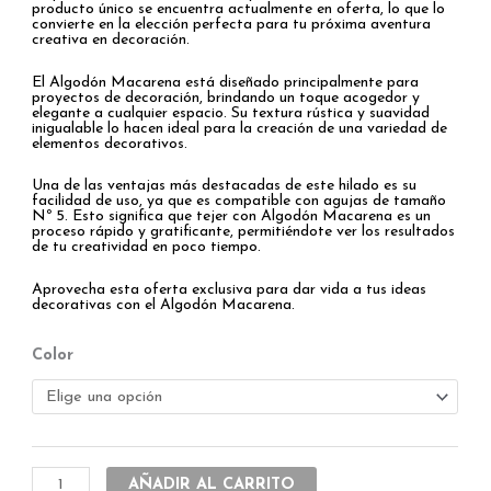
producto único se encuentra actualmente en oferta, lo que lo
convierte en la elección perfecta para tu próxima aventura
creativa en decoración.
El Algodón Macarena está diseñado principalmente para
proyectos de decoración, brindando un toque acogedor y
elegante a cualquier espacio. Su textura rústica y suavidad
inigualable lo hacen ideal para la creación de una variedad de
elementos decorativos.
Una de las ventajas más destacadas de este hilado es su
facilidad de uso, ya que es compatible con agujas de tamaño
Nº 5. Esto significa que tejer con Algodón Macarena es un
proceso rápido y gratificante, permitiéndote ver los resultados
de tu creatividad en poco tiempo.
Aprovecha esta oferta exclusiva para dar vida a tus ideas
decorativas con el Algodón Macarena.
Algodón
Color
macarena
x
160g
cantidad
AÑADIR AL CARRITO