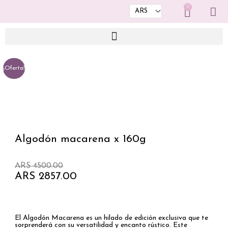
Ir
0
Cart
al
contenido
¡Oferta!
Algodón macarena x 160g
El
El
ARS
4500.00
precio
precio
ARS
2857.00
original
actual
era:
es:
ARS 4500.00.
ARS 2857.00.
El Algodón Macarena es un hilado de edición exclusiva que te
sorprenderá con su versatilidad y encanto rústico. Este