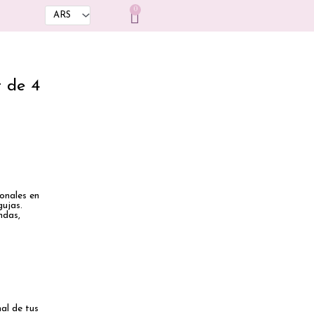
0
Cart
t de 4
onales en
gujas.
ndas,
al de tus