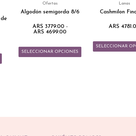
desde
tiene
Ofertas
Lanas
ARS 3779.00
múltiples
Algodón semigorda 8/6
Cashmilon Fino
hasta
 de
ARS 4699.00
variantes.
ARS
3779.00
-
ARS
4781.
Las
ARS
4699.00
opciones
se
SELECCIONAR OP
pueden
SELECCIONAR OPCIONES
elegir
en
la
página
de
producto