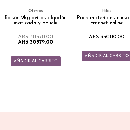
era:
es:
ARS 40570.00.
ARS 30379.00.
Ofertas
Hilos
Bolsón 2kg ovillos algodón
Pack materiales curso
matizado y boucle
crochet online
ARS
40570.00
ARS
35000.00
ARS
30379.00
AÑADIR AL CARRITO
AÑADIR AL CARRITO