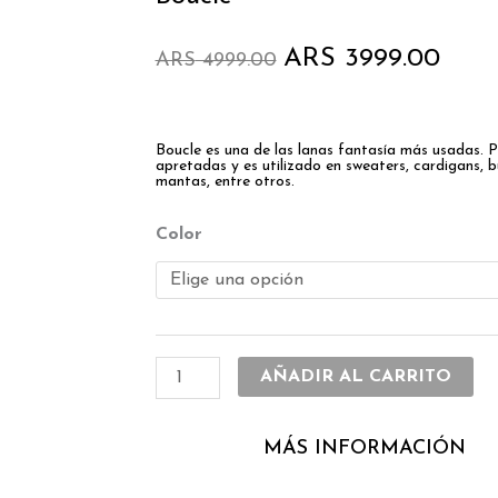
El
El
ARS
3999.00
ARS
4999.00
precio
precio
original
actual
era:
es:
ARS 4999.00.
ARS 3
Boucle es una de las lanas fantasía más usadas. 
apretadas y es utilizado en sweaters, cardigans, 
mantas, entre otros.
Boucle
Color
cantidad
AÑADIR AL CARRITO
MÁS INFORMACIÓN