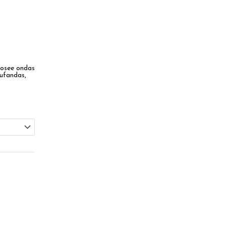
999.00.
Posee ondas
bufandas,