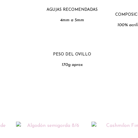
AGUJAS RECOMENDADAS
COMPOSIC
4mm a 5mm
100% acríl
PESO DEL OVILLO
170g aprox
Rango
Este
de
producto
precios: