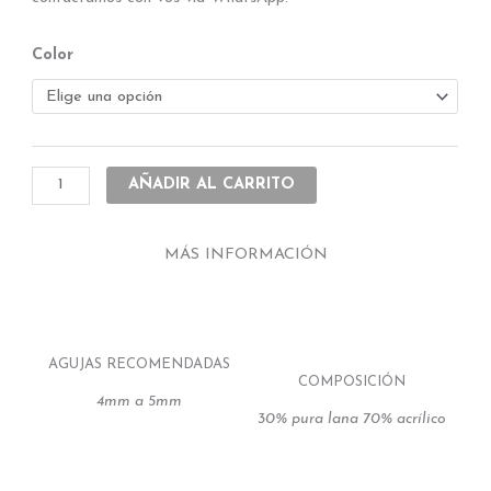
Combos
Color
de
merino
con
envío
gratis
AÑADIR AL CARRITO
cantidad
MÁS INFORMACIÓN
AGUJAS RECOMENDADAS
COMPOSICIÓN
4mm a 5mm
30% pura lana 70% acrílico