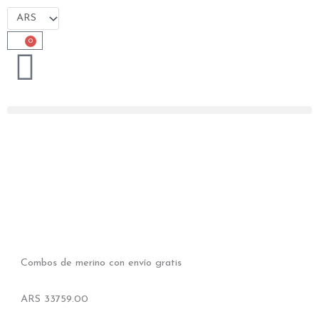
Ir
al
contenido
0
Cart
Combos de merino con envío gratis
ARS
33759.00