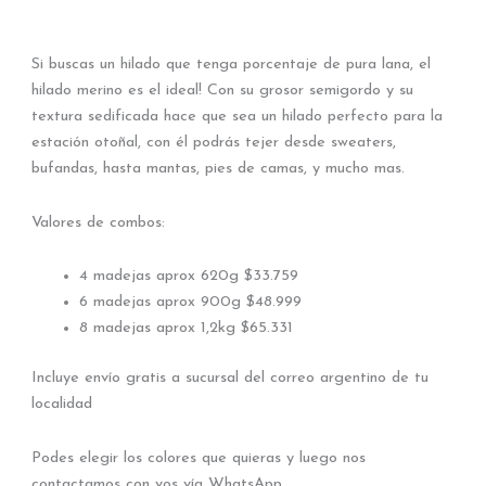
Si buscas un hilado que tenga porcentaje de pura lana, el
hilado merino es el ideal! Con su grosor semigordo y su
textura sedificada hace que sea un hilado perfecto para la
estación otoñal, con él podrás tejer desde sweaters,
bufandas, hasta mantas, pies de camas, y mucho mas.
Valores de combos:
4 madejas aprox 620g $33.759
6 madejas aprox 900g $48.999
8 madejas aprox 1,2kg $65.331
Incluye envío gratis a sucursal del correo argentino de tu
localidad
Podes elegir los colores que quieras y luego nos
contactamos con vos vía WhatsApp.