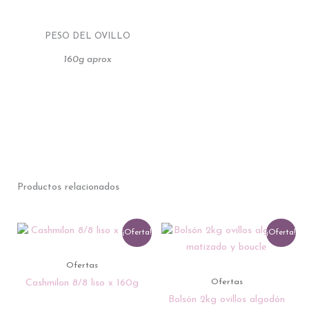
PESO DEL OVILLO
160g aprox
Productos relacionados
El
Este
El
El
El
¡Oferta!
¡Oferta!
precio
producto
precio
precio
precio
original
tiene
actual
actual
original
Ofertas
era:
múltiples
es:
es:
era:
Ofertas
Cashmilon 8/8 liso x 160g
ARS 4267.00.
variantes.
ARS 3999.00.
ARS 30379
ARS 40570
Bolsón 2kg ovillos algodón