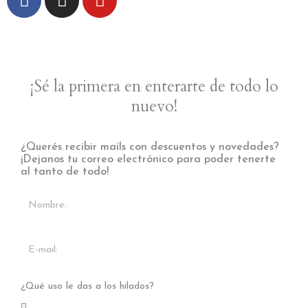
a
n
o
c
s
u
e
t
t
b
a
u
o
g
b
¡Sé la primera en enterarte de todo lo
o
r
e
nuevo!
k
a
m
¿Querés recibir mails con descuentos y novedades?
¡Dejanos tu correo electrónico para poder tenerte
al tanto de todo!
¿Qué uso le das a los hilados?