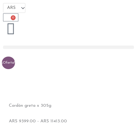
Ir
al
contenido
0
Cart
¡Oferta!
Cordón greta x 305g
Rango
ARS
9399.00
-
ARS
11413.00
de
precios: