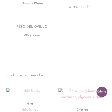
10mm a 12mm
100% algodón
PESO DEL OVILLO
305g aprox
Productos relacionados
Este
El
El
¡Oferta!
producto
precio
precio
tiene
actual
original
Hilos
múltiples
es:
era:
Ofertas
Hilo lourex