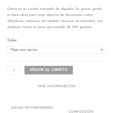
desde
Greta es un cordón trenzado de algodón. Su grosor gordo
ARS 9399.00
lo hace ideal para tejer objetos de decoración como
hasta
alfombras, canastas, así también técnicas en macramé. Las
ARS 11413.00
madejas tienen un peso aproximado de 305 gramos.
Cordón
Color
greta
x
305g
cantidad
AÑADIR AL CARRITO
MÁS INFORMACIÓN
AGUJAS RECOMENDADAS
COMPOSICIÓN