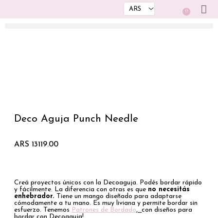
Ir
0
Cart
al
contenido
Deco Aguja Punch Needle
ARS
13119.00
Creá proyectos únicos con la Decoaguja. Podés bordar rápido
y fácilmente. La diferencia con otras es que
no necesitás
enhebrador.
Tiene un mango diseñado para adaptarse
cómodamente a tu mano. Es muy liviana y permite bordar sin
esfuerzo. Tenemos
Patrones de Bordado
,
con diseños para
bordar con Decoaguja!