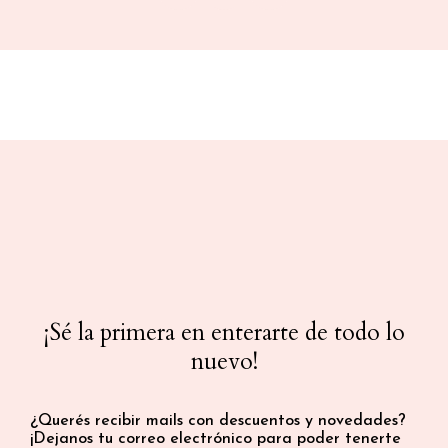
a
n
o
c
s
u
e
t
t
b
a
u
o
g
b
o
r
e
k
a
m
¡Sé la primera en enterarte de todo lo
nuevo!
¿Querés recibir mails con descuentos y novedades?
¡Dejanos tu correo electrónico para poder tenerte