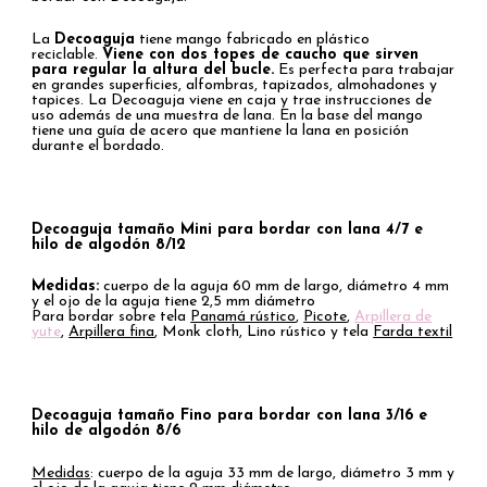
La
Decoaguja
tiene mango fabricado en plástico
reciclable.
Viene con dos topes de caucho que sirven
para regular la altura del bucle.
Es perfecta para trabajar
en grandes superficies, alfombras, tapizados, almohadones y
tapices. La Decoaguja viene en caja y trae instrucciones de
uso además de una muestra de lana. En la base del mango
tiene una guía de acero que mantiene la lana en posición
durante el bordado.
Decoaguja tamaño Mini para bordar con lana 4/7 e
hilo de algodón 8/12
Medidas:
cuerpo de la aguja 60 mm de largo, diámetro 4 mm
y el ojo de la aguja tiene 2,5 mm diámetro
Para bordar sobre tela
Panamá rústico
,
Picote
,
Arpillera de
yute
,
Arpillera fina
, Monk cloth, Lino rústico y tela
Farda textil
Decoaguja tamaño Fino para bordar con lana 3/16 e
hilo de algodón 8/6
Medidas
: cuerpo de la aguja 33 mm de largo, diámetro 3 mm y