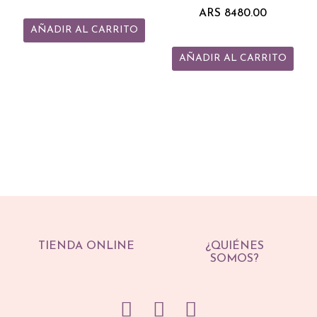
ARS
8480.00
AÑADIR AL CARRITO
AÑADIR AL CARRITO
TIENDA ONLINE
¿QUIÉNES
SOMOS?
F
I
Y