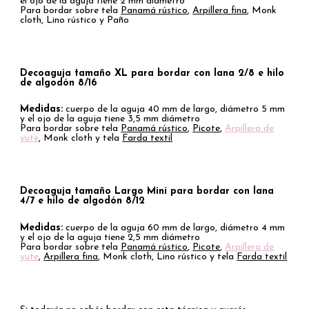
el ojo de la aguja tiene 2 mm diámetro
Para bordar sobre tela
Panamá rústico
,
Arpillera fina
, Monk
cloth, Lino rústico y Paño
Decoaguja tamaño XL para bordar con lana 2/8 e hilo
de algodón 8/16
Medidas:
cuerpo de la aguja 40 mm de largo, diámetro 5 mm
y el ojo de la aguja tiene 3,5 mm diámetro
Para bordar sobre tela
Panamá rústico
,
Picote
,
Arpillera de
yute
, Monk cloth y tela
Farda textil
Decoaguja tamaño Largo Mini para bordar
con lana
4/7 e hilo de algodón 8/12
Medidas:
cuerpo de la aguja 60 mm de largo, diámetro 4 mm
y el ojo de la aguja tiene 2,5 mm diámetro
Para bordar sobre tela
Panamá rústico
,
Picote
,
Arpillera de
yute
,
Arpillera fina
, Monk cloth, Lino rústico y tela
Farda textil