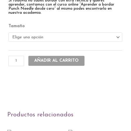
Si todavía no sabés bordar con esta técnica y querés
aprender, contamos con el curso online “Aprender a bordar
Punch Needle desde cero” al mismo podes encontrarlo en
nuestra academia.
Deco
Tamaño
Aguja
Punch
Needle
cantidad
AÑADIR AL CARRITO
Productos relacionados