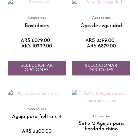
Rango
Rango
Este
Est
de
de
producto
pro
precios:
precios:
tiene
tie
desde
desde
Accesorios
Accesorios
ARS 6079.00
ARS 2399
múltiples
múlt
Bastidores
Ojos de seguridad
hasta
hasta
variantes.
vari
ARS 10399.00
ARS 6879
Las
Las
ARS
6079.00
-
ARS
2399.00
-
ARS
10399.00
ARS
6879.00
opciones
opc
se
se
pueden
pue
SELECCIONAR
SELECCIONAR
elegir
eleg
OPCIONES
OPCIONES
en
en
la
la
página
pág
de
de
producto
pro
Accesorios
Aguja para fieltro x 4
Accesorios
Set x 2 Agujas para
bordado chino
ARS
3200.00