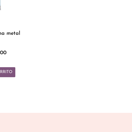
s
na metal
.00
RRITO