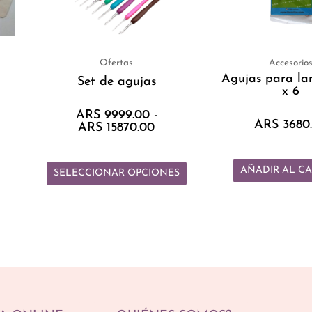
opciones
se
pueden
elegir
Ofertas
Accesorio
Agujas para la
en
Set de agujas
x 6
la
ARS
9999.00
-
página
ARS
3680
ARS
15870.00
de
producto
AÑADIR AL CA
SELECCIONAR OPCIONES