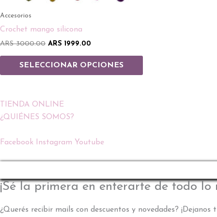
página
Accesorios
de
Crochet mango silicona
producto
ARS
3000.00
ARS
1999.00
SELECCIONAR OPCIONES
TIENDA ONLINE
¿QUIÉNES SOMOS?
Facebook
Instagram
Youtube
¡Sé la primera en enterarte de todo lo
¿Querés recibir mails con descuentos y novedades? ¡Dejanos t