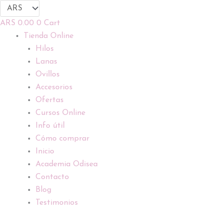
Ir
al
ARS
0.00
0
Cart
contenido
Tienda Online
Hilos
Lanas
Ovillos
Accesorios
Ofertas
Cursos Online
Info útil
Cómo comprar
Inicio
Academia Odisea
Contacto
Blog
Testimonios