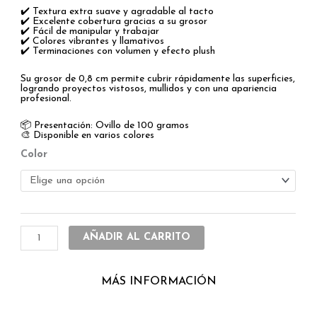
✔️ Textura extra suave y agradable al tacto
✔️ Excelente cobertura gracias a su grosor
✔️ Fácil de manipular y trabajar
✔️ Colores vibrantes y llamativos
✔️ Terminaciones con volumen y efecto plush
Su grosor de 0,8 cm permite cubrir rápidamente las superficies,
logrando proyectos vistosos, mullidos y con una apariencia
profesional.
📦 Presentación: Ovillo de 100 gramos
🎨 Disponible en varios colores
Ovillo
Color
Chenille
x
100g
OFERTA
cantidad
AÑADIR AL CARRITO
MÁS INFORMACIÓN