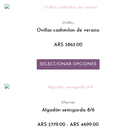
Este
producto
tiene
Ovillos
múltiples
Ovillos cashmilon de verano
variantes.
Las
ARS
3863.00
opciones
se
SELECCIONAR OPCIONES
pueden
elegir
en
Rango
Este
la
de
producto
página
precios:
tiene
de
desde
Ofertas
ARS 3779.00
múltiples
producto
Algodón semigorda 8/6
hasta
variantes.
ARS 4699.00
Las
ARS
3779.00
-
ARS
4699.00
opciones