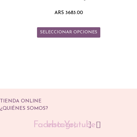
variantes.
Las
ARS
3683.00
opciones
se
SELECCIONAR OPCIONES
pueden
elegir
en
la
página
de
producto
TIENDA ONLINE
¿QUIÉNES SOMOS?
Facebook
Instagram
Youtube