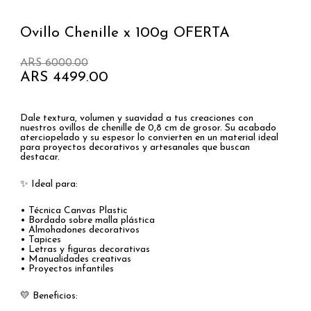
Ovillo Chenille x 100g OFERTA
El
El
ARS
6000.00
precio
precio
ARS
4499.00
original
actual
era:
es:
ARS 6000.00.
ARS 4499.00.
Dale textura, volumen y suavidad a tus creaciones con
nuestros ovillos de chenille de 0,8 cm de grosor. Su acabado
aterciopelado y su espesor lo convierten en un material ideal
para proyectos decorativos y artesanales que buscan
destacar.
✨ Ideal para:
• Técnica Canvas Plastic
• Bordado sobre malla plástica
• Almohadones decorativos
• Tapices
• Letras y figuras decorativas
• Manualidades creativas
• Proyectos infantiles
💛 Beneficios: