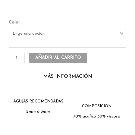
Pack
Color
x
5
ovillos
Clara
cantidad
AÑADIR AL CARRITO
MÁS INFORMACIÓN
AGUJAS RECOMENDADAS
COMPOSICIÓN
2mm a 3mm
70% acrílico 30% viscosa