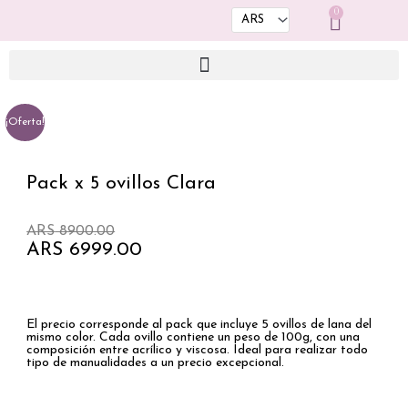
Ir
0
Cart
al
contenido
¡Oferta!
Pack x 5 ovillos Clara
El
El
ARS
8900.00
precio
precio
ARS
6999.00
original
actual
era:
es:
ARS 8900.00.
ARS 6999.00.
El precio corresponde al pack que incluye 5 ovillos de lana del
mismo color. Cada ovillo contiene un peso de 100g, con una
composición entre acrílico y viscosa. Ideal para realizar todo
tipo de manualidades a un precio excepcional.