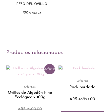
PESO DEL OVILLO
100 g aprox
Productos relacionados
El
El
Este
¡Oferta!
precio
precio
producto
original
actual
tiene
era:
es:
Ofertas
ARS 2300.00.
ARS 1499.00.
múltiples
Pack bordado
Ofertas
variantes.
Ovillos de Algodón Fino
Ecológico x 100g
Las
ARS
43957.00
opciones
ARS
2300.00
se