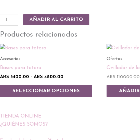
AÑADIR AL CARRITO
Productos relacionados
Rango
Este
de
producto
precios:
Accesorios
Ofertas
desde
tiene
Bases para totora
Ovillador de 
ARS 3400.00
múltiples
hasta
ARS
3400.00
-
ARS
4800.00
ARS
110000.00
ARS 4800.00
variantes.
Las
SELECCIONAR OPCIONES
AÑADIR
opciones
se
pueden
TIENDA ONLINE
elegir
¿QUIÉNES SOMOS?
en
la