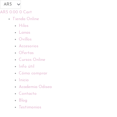
Ir
al
ARS
0.00
0
Cart
contenido
Tienda Online
Hilos
Lanas
Ovillos
Accesorios
Ofertas
Cursos Online
Info útil
Cómo comprar
Inicio
Academia Odisea
Contacto
Blog
Testimonios