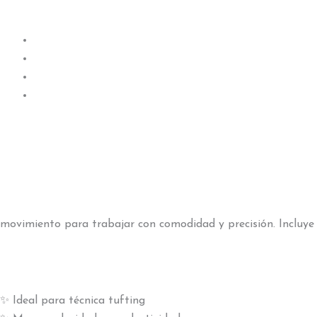
con
2
baterias
cantidad
movimiento para trabajar con comodidad y precisión. Incluye 
✨ Ideal para técnica tufting