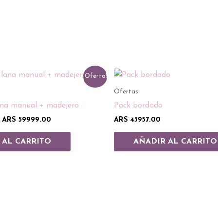
El
El
¡Oferta!
precio
precio
original
actual
Ofertas
era:
es:
lana manual + madejero
Pack bordado
ARS 110000.00.
ARS 59999.00.
ARS
59999.00
ARS
43957.00
 AL CARRITO
AÑADIR AL CARRITO