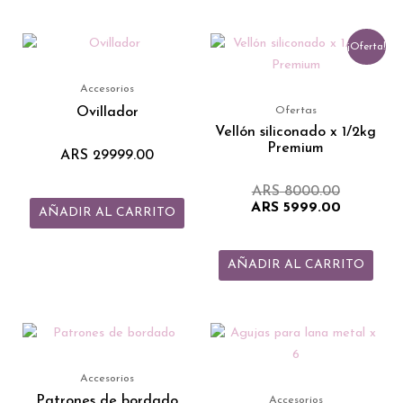
2
al
El
El
¡Oferta!
8
precio
precio
original
actual
cantidad
era:
es:
Accesorios
ARS 8000
ARS 5999
Ovillador
Ofertas
Vellón siliconado x 1/2kg
Premium
ARS
29999.00
ARS
8000.00
ARS
5999.00
AÑADIR AL CARRITO
AÑADIR AL CARRITO
Este
producto
tiene
Accesorios
múltiples
Patrones de bordado
Accesorios