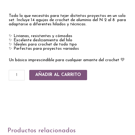
era:
es:
ARS 20000.00.
ARS 9399.00.
Todo lo que necesitás para tejer distintos proyectos en un solo
set. Incluye 14 agujas de crochet de aluminio del N 2 al 8 para
adaptarse a diferentes hilados y técnicas.
✨ Livianas, resistentes y cómodas
✨ Excelente deslizamiento del hilo
✨ Ideales para crochet de todo tipo
✨ Perfectas para proyectos variados
Un básico imprescindible para cualquier amante del crochet 💛
Set
AÑADIR AL CARRITO
de
Crochet
–
12
Agujas
de
Aluminio
Productos relacionados
N