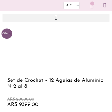
Ir
0
Cart
al
contenido
¡Oferta!
Set de Crochet – 12 Agujas de Aluminio
N 2 al 8
El
El
ARS
20000.00
precio
precio
ARS
9399.00
original
actual