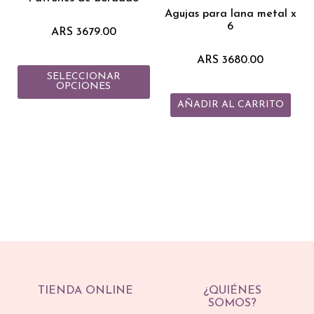
variantes.
Agujas para lana metal x
6
Las
ARS
3679.00
opciones
ARS
3680.00
se
SELECCIONAR
pueden
OPCIONES
elegir
AÑADIR AL CARRITO
en
la
página
de
producto
TIENDA ONLINE
¿QUIÉNES
SOMOS?