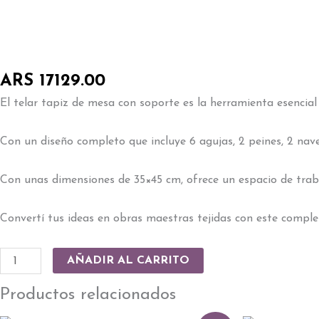
de
mesa
con
soporte+6
agujas-
ARS
17129.00
2peine-
El telar tapiz de mesa con soporte es la herramienta esencial 
2naveta-
reg
Con un diseño completo que incluye 6 agujas, 2 peines, 2 nave
tensado-
med
Con unas dimensiones de 35×45 cm, ofrece un espacio de traba
35x45cm
cantidad
Convertí tus ideas en obras maestras tejidas con este complet
AÑADIR AL CARRITO
Productos relacionados