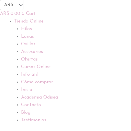
Ir
al
ARS
0.00
0
Cart
contenido
Tienda Online
Hilos
Lanas
Ovillos
Accesorios
Ofertas
Cursos Online
Info útil
Cómo comprar
Inicio
Academia Odisea
Contacto
Blog
Testimonios