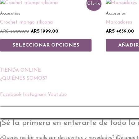
El
El
Este
¡Oferta!
precio
precio
producto
original
actual
Accesorios
Accesorios
era:
es:
tiene
Crochet mango silicona
Marcadores
ARS 3000.00.
ARS 1999.00.
múltiples
ARS
3000.00
ARS
1999.00
ARS
4639.00
variantes.
Las
SELECCIONAR OPCIONES
AÑADIR
opciones
se
pueden
TIENDA ONLINE
elegir
¿QUIÉNES SOMOS?
en
la
Facebook
Instagram
Youtube
página
de
producto
¡Sé la primera en enterarte de todo lo
¿Querés recibir mails con descuentos y novedades? ¡Dejanos t