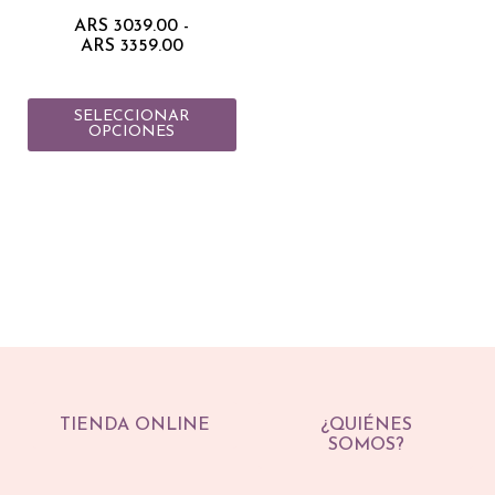
página
ARS
3039.00
-
de
ARS
3359.00
producto
SELECCIONAR
OPCIONES
TIENDA ONLINE
¿QUIÉNES
SOMOS?