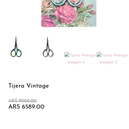
Tijera Vintage
El
El
ARS
9000.00
precio
precio
ARS
6589.00
original
actual
era:
es:
ARS 9000.00.
ARS 6589.00.