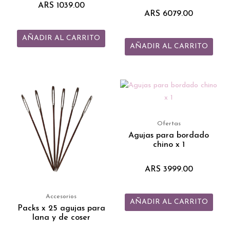
ARS
1039.00
ARS
6079.00
AÑADIR AL CARRITO
AÑADIR AL CARRITO
Rango
Este
de
producto
precios:
tiene
desde
ARS 3039.00
múltiples
Ofertas
hasta
variantes.
Agujas para bordado
ARS 3359.00
chino x 1
Las
opciones
ARS
3999.00
se
pueden
elegir
Accesorios
AÑADIR AL CARRITO
Packs x 25 agujas para
en
lana y de coser
la