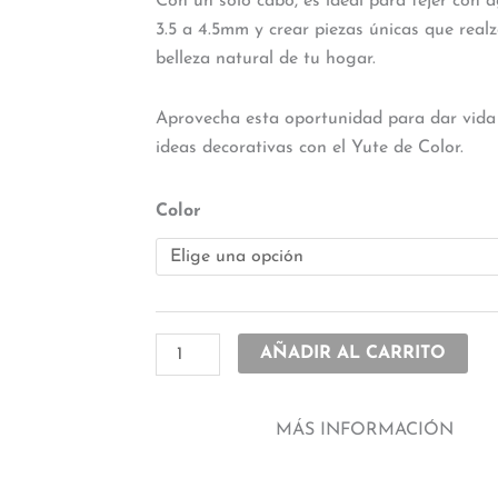
Con un solo cabo, es ideal para tejer con 
3.5 a 4.5mm y crear piezas únicas que realz
belleza natural de tu hogar.
Aprovecha esta oportunidad para dar vida
ideas decorativas con el Yute de Color.
Yute
Color
color
oferta
cantidad
AÑADIR AL CARRITO
MÁS INFORMACIÓN