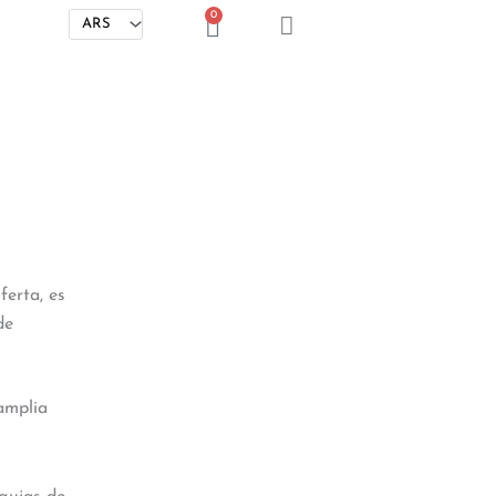
0
Cart
ferta, es
de
amplia