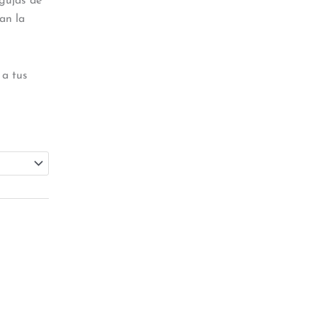
agujas de
an la
 a tus