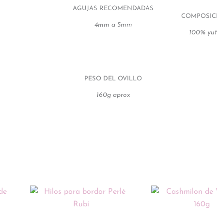
AGUJAS RECOMENDADAS
COMPOSIC
4mm a 5mm
100% yut
PESO DEL OVILLO
160g aprox
Este
Rango
producto
de
tiene
precios: