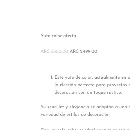
Yute color oferta
El
El
ARS
3800.00
ARS
2499.00
precio
precio
original
actual
era:
es:
Este yute de color, actualmente en o
ARS 3800.00.
ARS 2499.00.
la elección perfecta para proyectos 
decoración con un toque rústico.
Su sencillez y elegancia se adaptan a una 
variedad de estilos de decoración.