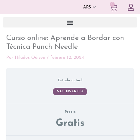
Ir
0
Cart
al
contenido
Curso online: Aprende a Bordar con
Técnica Punch Needle
Por
Hilados Odisea
/
febrero 12, 2024
Estado actual
NO INSCRITO
Precio
Gratis