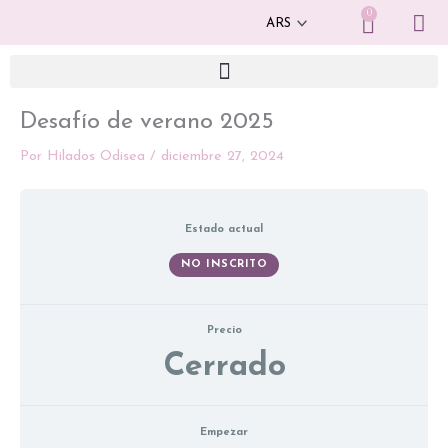
Ir
0
Cart
al
contenido
Desafío de verano 2025
Por
Hilados Odisea
/
diciembre 27, 2024
Estado actual
NO INSCRITO
Precio
Cerrado
Empezar