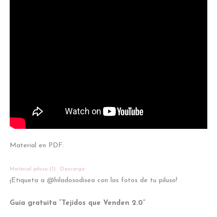
Material en PDF:
Material piluso (1)
Descarga
¡Etiqueta a @hiladosodisea con las fotos de tu piluso!
Guía gratuita “Tejidos que Venden 2.0”