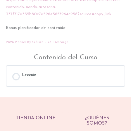
https://swift-quicksand-02e.notion.site/Workshop-c-mo-crear-
contenido-siendo-artesana-
337f717a335b80c7a526e56f3964c956?source=copy_link
Bonus planificador de contenido:
2026 Planner By Odisea – O
Descarga
Contenido del Curso
Lección
TIENDA ONLINE
¿QUIÉNES
SOMOS?