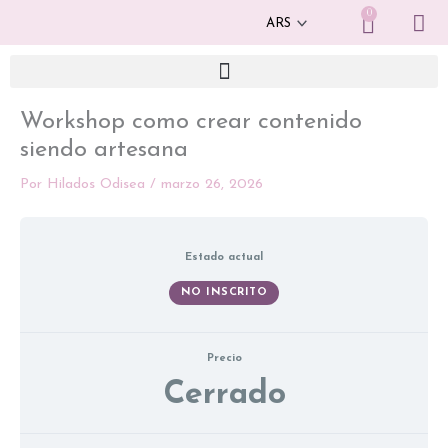
Ir
0
Cart
al
contenido
Workshop como crear contenido
siendo artesana
Por
Hilados Odisea
/
marzo 26, 2026
Estado actual
NO INSCRITO
Precio
Cerrado