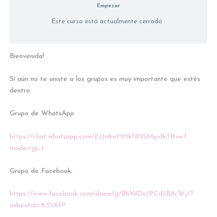
Empezar
Este curso está actualmente cerrado
Bienvenida!
Si aún no te uniste a los grupos es muy importante que estés
dentro:
Grupo de WhatsApp
https://chat.whatsapp.com/E1Jn6wHHkfB5SMyv1kTBvw?
mode=gi_t
Grupo de Facebook:
https://www.facebook.com/share/g/BhYdDoJPCd5B8cWj/?
mibextid=K35XfP