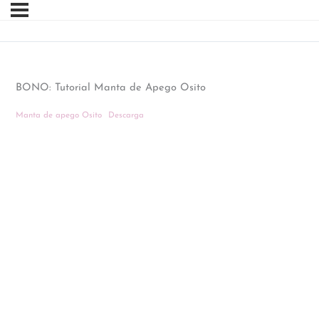
BONO: Tutorial Manta de Apego Osito
Manta de apego Osito
Descarga