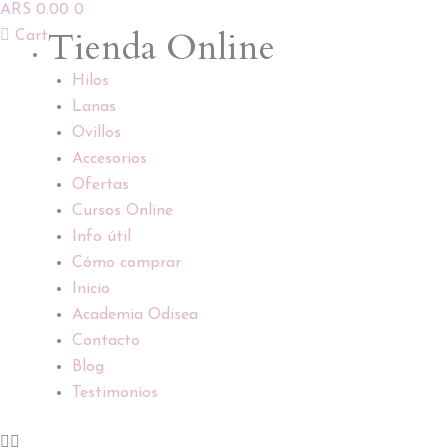
ARS
0.00
0
Ir
Tienda Online
Cart
al
contenido
Hilos
Lanas
Ovillos
Accesorios
Ofertas
Cursos Online
Info útil
Cómo comprar
Inicio
Academia Odisea
Contacto
Blog
Testimonios