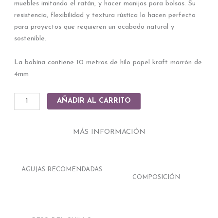
muebles imitando el ratán, y hacer manijas para bolsas.
Su
resistencia, flexibilidad y textura rústica lo hacen perfecto
para proyectos que requieren un acabado natural y
sostenible.
La bobina contiene 10 metros de hilo papel kraft marrón de
4mm
Hilo
AÑADIR AL CARRITO
kraft
4mm
MÁS INFORMACIÓN
x
10m
cantidad
AGUJAS RECOMENDADAS
COMPOSICIÓN