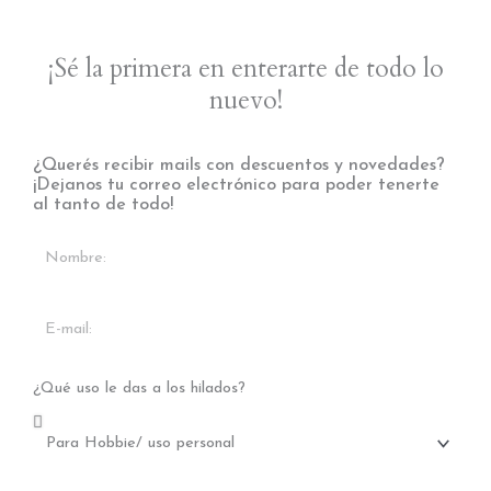
o
g
b
o
r
e
¡Sé la primera en enterarte de todo lo
k
a
nuevo!
m
¿Querés recibir mails con descuentos y novedades?
¡Dejanos tu correo electrónico para poder tenerte
al tanto de todo!
¿Qué uso le das a los hilados?