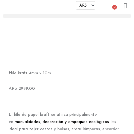
Ir
0
Cart
al
contenido
Hilo kraft 4mm x 10m
ARS
2999.00
El hilo de papel kraft se utiliza principalmente
en
manualidades, decoración y empaques ecológicos
.
Es
ideal para tejer cestas y bolsos, crear lámparas, encordar