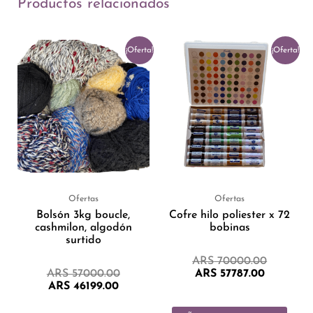
Productos relacionados
El
El
El
El
¡Oferta!
¡Oferta!
precio
precio
precio
precio
actual
original
actual
original
es:
era:
es:
era:
ARS 46199.00.
ARS 57000.00.
ARS 5778
ARS 700
Ofertas
Ofertas
Bolsón 3kg boucle,
Cofre hilo poliester x 72
cashmilon, algodón
bobinas
surtido
ARS
70000.00
ARS
57000.00
ARS
57787.00
ARS
46199.00