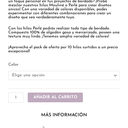
hasta
un toque personal en tus proyectos de bordado? ¡Probá
ARS 18043.00
mezclar nuestros hilos Mouliné o Perlé para crear diseños
únicos! Con una variedad de colores disponibles, podes
experimentar con diferentes combinaciones para crear un
diseño que sea verdaderamente tuyo.
Con los hilos Perlé podrás realizar todo tipo de bordado.
Compuesto 100% de algodón gasa y mercerizado, poseen una
textura muy linda. ¡Tenemos amplia variedad de colores!
¡Aprovecha el pack de oferta por 10 hilos surtidos a un precio
excepcional!
Hilos
Color
para
bordar
Perlé
Rubí
AÑADIR AL CARRITO
cantidad
MÁS INFORMACIÓN