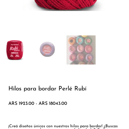
Hilos para bordar Perlé Rubí
Rango
ARS
1923.00
-
ARS
18043.00
de
precios:
desde
ARS 1923.00
¡Creá diseños únicos con nuestros hilos para bordar! ¿Buscas