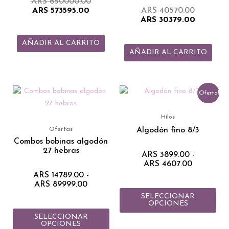
ARS
650000.00
ARS
573595.00
ARS
40570.00
ARS
30379.00
AÑADIR AL CARRITO
AÑADIR AL CARRITO
Rango
Rango
Este
Est
¡Oferta!
de
de
producto
pro
precios:
precios:
tiene
tie
desde
desde
Hilos
ARS 14789.00
ARS 3899
múltiples
múlt
Algodón fino 8/3
Ofertas
hasta
hasta
variantes.
vari
Combos bobinas algodón
ARS 89999.00
ARS 4607
27 hebras
Las
Las
ARS
3899.00
-
ARS
4607.00
opciones
opc
ARS
14789.00
-
se
se
ARS
89999.00
pueden
pue
SELECCIONAR
elegir
eleg
OPCIONES
en
en
SELECCIONAR
OPCIONES
la
la