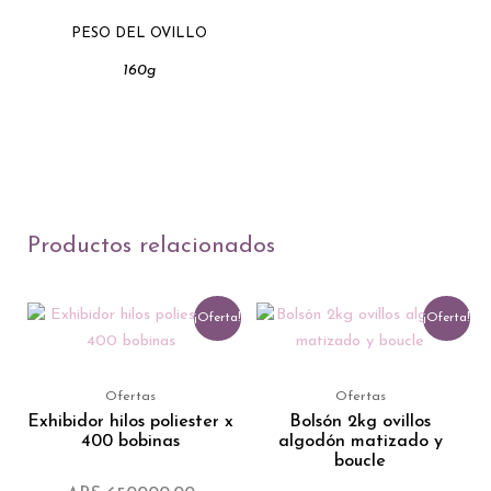
PESO DEL OVILLO
160g
Productos relacionados
El
El
El
El
¡Oferta!
¡Oferta!
precio
precio
precio
precio
actual
original
original
actual
es:
era:
era:
es:
ARS 573595.00.
ARS 650000.00.
ARS 4057
ARS 3037
Ofertas
Ofertas
Exhibidor hilos poliester x
Bolsón 2kg ovillos
400 bobinas
algodón matizado y
boucle