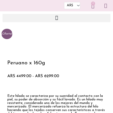
Ir
0
Cart
al
contenido
¡Oferta!
Peruano x 160g
Rango
ARS
4499.00
-
ARS
6299.00
de
precios:
desde
ARS 4499.00
Este hilado se caracteriza por su suavidad al contacto con la
hasta
piel, su poder de absorción y su fácil lavado. Es un hilado muy
ARS 6299.00
resistente, considerado uno de los mejores del mundo y
mercerizado. El mercerizado refuerza la estructura del hilo
haciendo que los tejidos conserven sus características a través