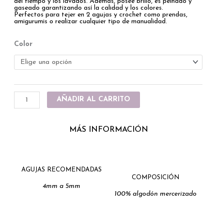
del tiempo y los lavados. Además, posee brillo, es peinado y
gaseado garantizando así la calidad y los colores.
Perfectos para tejer en 2 agujas y crochet como prendas,
amigurumis o realizar cualquier tipo de manualidad.
Peruano
Color
x
160g
cantidad
AÑADIR AL CARRITO
MÁS INFORMACIÓN
AGUJAS RECOMENDADAS
COMPOSICIÓN
4mm a 5mm
100% algodón mercerizado