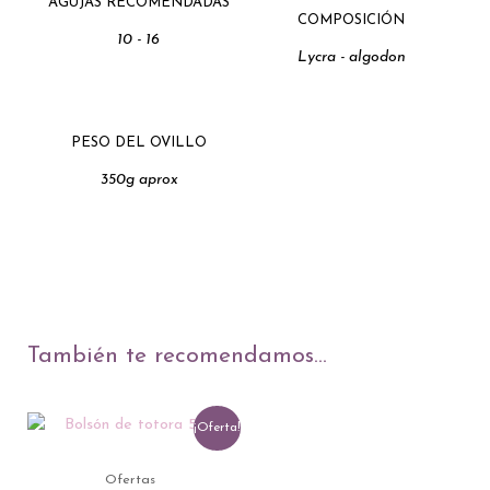
AGUJAS RECOMENDADAS
COMPOSICIÓN
10 - 16
Lycra - algodon
PESO DEL OVILLO
350g aprox
También te recomendamos…
El
El
¡Oferta!
precio
precio
original
actual
era:
es:
Ofertas