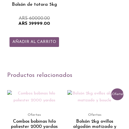
ARS 60000.00.
ARS 39999.00.
Bolsón de totora 5kg
ARS
60000.00
ARS
39999.00
AÑADIR AL CARRITO
Productos relacionados
Rango
El
El
Este
¡Oferta!
de
precio
precio
producto
precios:
original
actual
tiene
desde
era:
es:
ARS 8923.00
ARS 4057
ARS 3037
múltiples
Ofertas
Ofertas
hasta
variantes.
Combos bobinas hilo
Bolsón 2kg ovillos
ARS 26139.00
poliester 2000 yardas
algodón matizado y
Las