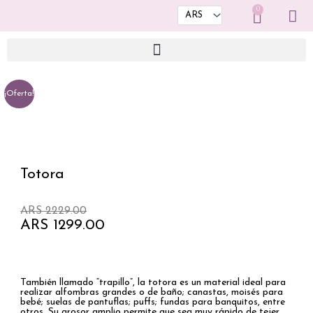
Ir
0
Cart
al
contenido
¡Oferta!
Totora
El
El
ARS
2229.00
precio
precio
ARS
1299.00
original
actual
era:
es:
ARS 2229.00.
ARS 1299.00.
También llamado “trapillo”, la totora es un material ideal para
realizar alfombras grandes o de baño; canastas, moisés para
bebé; suelas de pantuflas; puffs; fundas para banquitos, entre
otros. Su grosor amplio permite que sea muy rápido de tejer.