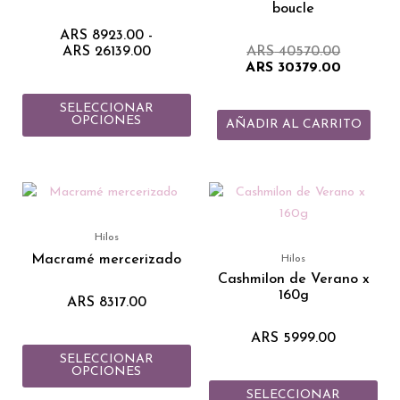
boucle
opciones
ARS
8923.00
-
se
ARS
26139.00
ARS
40570.00
pueden
ARS
30379.00
elegir
en
SELECCIONAR
OPCIONES
la
AÑADIR AL CARRITO
página
de
producto
Este
Est
producto
pro
tiene
tie
Hilos
múltiples
múlt
Macramé mercerizado
Hilos
variantes.
vari
Cashmilon de Verano x
160g
Las
Las
ARS
8317.00
opciones
opc
ARS
5999.00
se
se
SELECCIONAR
pueden
pue
OPCIONES
elegir
eleg
SELECCIONAR