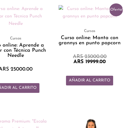
El
El
¡Oferta!
precio
precio
actual
original
es:
era:
ARS 1999
ARS 2300
Cursos
Curso online: Manta con
Cursos
grannys en punto popcorn
 online: Aprende a
r con Técnica Punch
Needle
ARS
23000.00
ARS
19999.00
ARS
25000.00
AÑADIR AL CARRITO
ADIR AL CARRITO