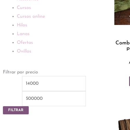
Cursos
Cursos online
Hilos
Lanas
Combo
Ofertas
p
Ovillos
Filtrar por precio
Precio
Precio
mínimo
máximo
FILTRAR