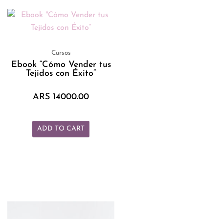
9.00.
0.00.
Cursos
Ebook “Cómo Vender tus
Tejidos con Éxito”
ARS
14000.00
ADD TO CART