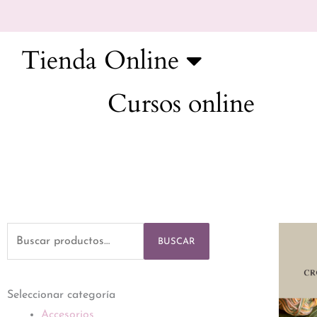
Ir
al
contenido
Tienda Online
Cursos online
Buscar
BUSCAR
por:
Seleccionar categoría
Accesorios