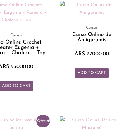
Cursos
Curso Online de
Cursos
Amigurumis
o Online Crochet:
eater Eugenia +
ra + Chaleco + Top
ARS
27000.00
ARS
23000.00
ADD TO CART
ADD TO CART
El
El
¡Oferta!
precio
precio
actual
original