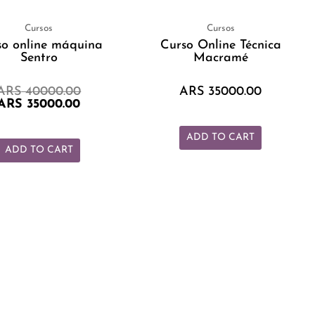
es:
era:
ARS 35000.00.
ARS 40000.00.
Cursos
Cursos
so online máquina
Curso Online Técnica
Sentro
Macramé
ARS
40000.00
ARS
35000.00
ARS
35000.00
ADD TO CART
ADD TO CART